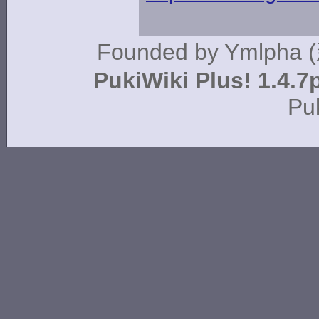
Founded by
Ymlpha 
PukiWiki Plus! 1.4.7
Pu